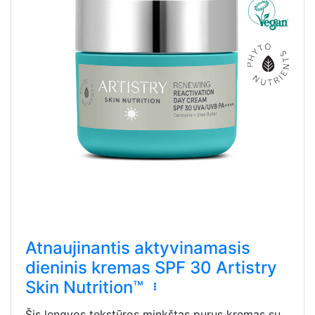
Atnaujinantis aktyvinamasis
dieninis kremas SPF 30 Artistry
Skin Nutrition™
Šis lengvos tekstūros minkštas purus kremas su