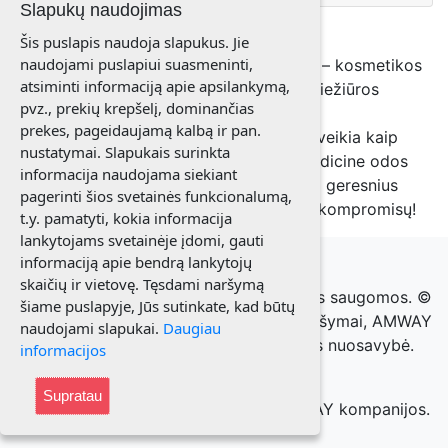
Slapukų naudojimas
Šis puslapis naudoja slapukus. Jie
naudojami puslapiui suasmeninti,
Susipažinkite su Artistry Skin Nutrition™ – kosmetikos
atsiminti informaciją apie apsilankymą,
priemonių linija, kuri atlieps jūsų odos priežiūros
pvz., prekių krepšelį, dominančias
poreikius.
prekes, pageidaujamą kalbą ir pan.
Artistry Skin Nutrition serijos produktai veikia kaip
nustatymai. Slapukais surinkta
maisto papildai odai, neapsiribodami tradicine odos
informacija naudojama siekiant
priežiūra ir leisdami pasiekti akivaizdžiai geresnius
pagerinti šios svetainės funkcionalumą,
rezultatus, oda atrodys sveikai be jokių kompromisų!
t.y. pamatyti, kokia informacija
lankytojams svetainėje įdomi, gauti
informaciją apie bendrą lankytojų
skaičių ir vietovę. Tęsdami naršymą
© 2021 Elenutė Misevičienė. Visos teisės saugomos. ©
šiame puslapyje, Jūs sutinkate, kad būtų
AMWAY prekių paveikslėliai, prekių aprašymai, AMWAY
naudojami slapukai.
Daugiau
prekiniai ženklai yra AMWAY kompanijos nuosavybė.
informacijos
Visos teisės saugomos.
Supratau
Puslapis patikrintas ir patvirtintas AMWAY kompanijos.