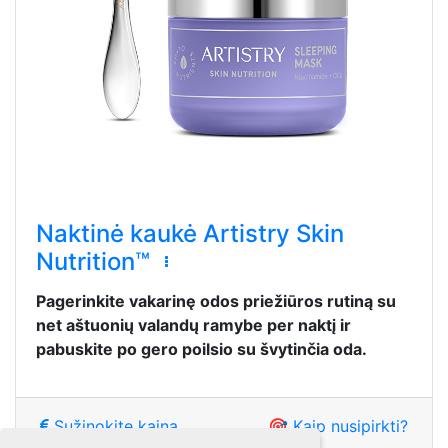
Naktinė kaukė ‌Artistry Skin
Nutrition™
Pagerinkite vakarinę odos priežiūros rutiną su
net aštuonių valandų ramybe per naktį ir
pabuskite po gero poilsio su švytinčia oda.
Sužinokite kainą
🎯 Kaip nusipirkti?