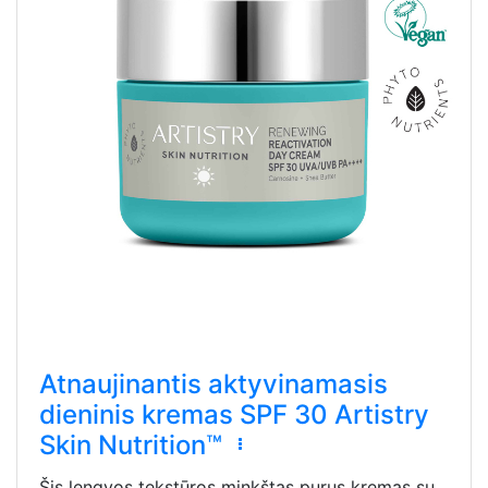
Atnaujinantis aktyvinamasis
dieninis kremas SPF 30 Artistry
Skin Nutrition™
Šis lengvos tekstūros minkštas purus kremas su