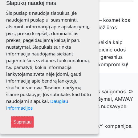
Slapukų naudojimas
Šis puslapis naudoja slapukus. Jie
naudojami puslapiui suasmeninti,
Susipažinkite su Artistry Skin Nutrition™ – kosmetikos
atsiminti informaciją apie apsilankymą,
priemonių linija, kuri atlieps jūsų odos priežiūros
pvz., prekių krepšelį, dominančias
poreikius.
prekes, pageidaujamą kalbą ir pan.
Artistry Skin Nutrition serijos produktai veikia kaip
nustatymai. Slapukais surinkta
maisto papildai odai, neapsiribodami tradicine odos
informacija naudojama siekiant
priežiūra ir leisdami pasiekti akivaizdžiai geresnius
pagerinti šios svetainės funkcionalumą,
rezultatus, oda atrodys sveikai be jokių kompromisų!
t.y. pamatyti, kokia informacija
lankytojams svetainėje įdomi, gauti
informaciją apie bendrą lankytojų
skaičių ir vietovę. Tęsdami naršymą
© 2021 Elenutė Misevičienė. Visos teisės saugomos. ©
šiame puslapyje, Jūs sutinkate, kad būtų
AMWAY prekių paveikslėliai, prekių aprašymai, AMWAY
naudojami slapukai.
Daugiau
prekiniai ženklai yra AMWAY kompanijos nuosavybė.
informacijos
Visos teisės saugomos.
Supratau
Puslapis patikrintas ir patvirtintas AMWAY kompanijos.