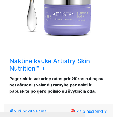
Naktinė kaukė ‌Artistry Skin
Nutrition™
Pagerinkite vakarinę odos priežiūros rutiną su
net aštuonių valandų ramybe per naktį ir
pabuskite po gero poilsio su švytinčia oda.
Sužinokite kainą
🎯 Kaip nusipirkti?