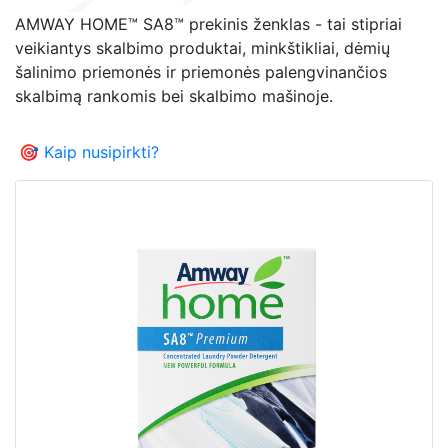
AMWAY HOME™ SA8™ prekinis ženklas - tai stipriai
veikiantys skalbimo produktai, minkštikliai, dėmių
šalinimo priemonės ir priemonės palengvinančios
skalbimą rankomis bei skalbimo mašinoje.
🎯 Kaip nusipirkti?