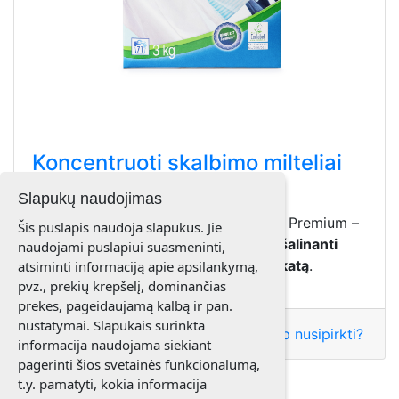
Koncentruoti skalbimo milteliai
SA8™ Premium
Slapukų naudojimas
Koncentruoti skalbimo milteliai SA8™ Premium –
Šis puslapis naudoja slapukus. Jie
tvari skalbimo priemonė,
efektyviai
šalinanti
naudojami puslapiui suasmeninti,
dėmes
ir
turinti ES „Ecolabel“ sertifikatą
.
atsiminti informaciją apie apsilankymą,
pvz., prekių krepšelį, dominančias
prekes, pageidaujamą kalbą ir pan.
nustatymai. Slapukais surinkta
Sužinokite kainą
🎯 Kaip nusipirkti?
informacija naudojama siekiant
pagerinti šios svetainės funkcionalumą,
t.y. pamatyti, kokia informacija