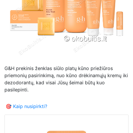
G&H prekinis ženklas siūlo platų kūno priežiūros
priemonių pasirinkimą, nuo kūno drėkinamųjų kremų iki
dezodorantų, kad visai Jūsų šeimai būtų kuo
pasilepinti.
🎯 Kaip nusipirkti?