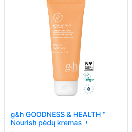
g&h GOODNESS & HEALTH™
Nourish pėdų kremas