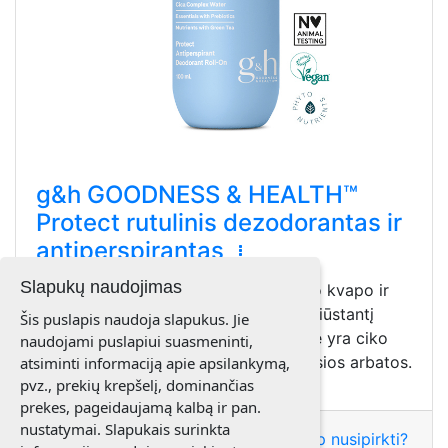
g&h GOODNESS & HEALTH™
Protect rutulinis dezodorantas ir
antiperspirantas
Slapukų naudojimas
Apsaugokite savo pažastis nuo blogo kvapo ir
prakaitavimo naudodami greitai nudžiūstantį
Šis puslapis naudoja slapukus. Jie
rutulinį antiperspirantą, kurio sudėtyje yra ciko
naudojami puslapiui suasmeninti,
sudėtinio vandens, rozmarino ir žaliosios arbatos.
atsiminti informaciją apie apsilankymą,
pvz., prekių krepšelį, dominančias
prekes, pageidaujamą kalbą ir pan.
nustatymai. Slapukais surinkta
Sužinokite kainą
🎯 Kaip nusipirkti?