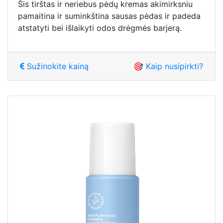
Šis tirštas ir neriebus pėdų kremas akimirksniu
pamaitina ir suminkština sausas pėdas ir padeda
atstatyti bei išlaikyti odos drėgmės barjerą.
Sužinokite kainą
🎯 Kaip nusipirkti?