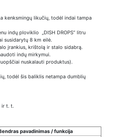
ka kenksmingų likučių, todėl indai tampa
ienu indų ploviklio „DISH DROPS” litru
ai susidarytų 8 km eilė.
o įrankius, krištolą ir stalo sidabrą.
 naudoti indų mirkymui.
ruopščiai nuskalauti produktus).
ių, todėl šis baliklis netampa dumblių
 t. t.
Bendras pavadinimas / funkcija