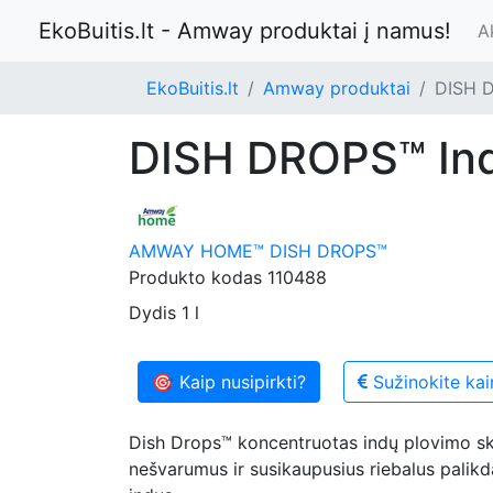
EkoBuitis.lt - Amway produktai į namus!
A
EkoBuitis.lt
Amway produktai
DISH D
DISH DROPS™ Ind
AMWAY HOME™ DISH DROPS™
Produkto kodas
110488
Dydis
1 l
🎯 Kaip nusipirkti?
Sužinokite kai
Dish Drops™ koncentruotas indų plovimo sky
nešvarumus ir susikaupusius riebalus palikd