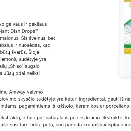
vo gaivaus ir pakilaus
ojant Dish Drops™
 malonus. Šis švelnus, bet
ebalus ir nuosėdas, kad
 būtų švarūs. Šioje
riemonių sudėtyje yra
alių „Shiso“ augalo
a Jūsų odai nelikti
atikimų Amway valymo
vimo skysčio sudėtyje yra keturi ingredientai, gauti iš natū
 indams, pagamintiems iš krištolo, keramikos ar porceliano.
)ekstraktų, o taip pat natūralaus perilės krūmo ekstrakto, 
lašo susidaro tiršta puta, kuri padeda kruopščiai išplauti ind