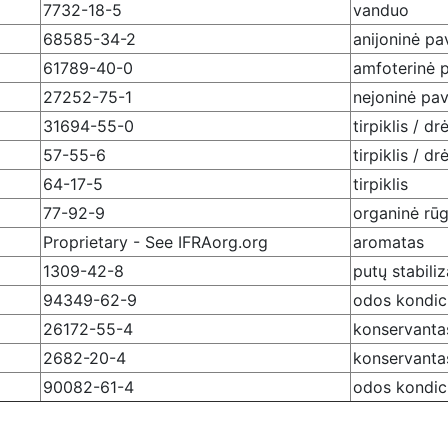
7732-18-5
vanduo
68585-34-2
anijoninė pa
61789-40-0
amfoterinė p
27252-75-1
nejoninė pav
31694-55-0
tirpiklis / dr
57-55-6
tirpiklis / dr
64-17-5
tirpiklis
77-92-9
organinė rūg
Proprietary - See IFRAorg.org
aromatas
1309-42-8
putų stabiliz
94349-62-9
odos kondici
26172-55-4
konservanta
2682-20-4
konservanta
90082-61-4
odos kondici