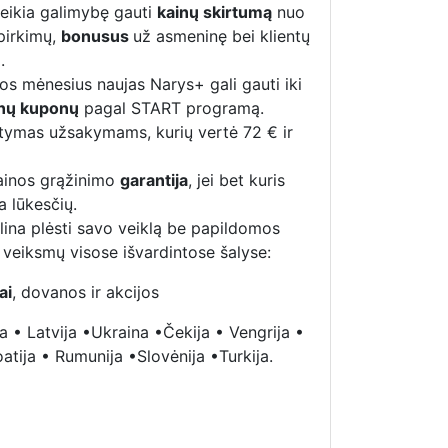
teikia galimybę gauti
kainų skirtumą
nuo
 pirkimų,
bonusus
už asmeninę bei klientų
.
los mėnesius naujas Narys+ gali gauti iki
anų kuponų
pagal START programą.
tymas užsakymams, kurių vertė 72 € ir
ainos grąžinimo
garantija
, jei bet kuris
 lūkesčių.
lina plėsti savo veiklą be papildomos
ų veiksmų visose išvardintose šalyse:
ai
, dovanos ir akcijos
ja • Latvija •Ukraina •Čekija • Vengrija •
oatija • Rumunija •Slovėnija •Turkija.