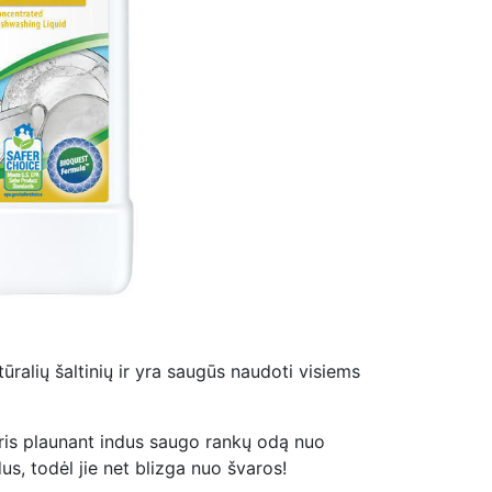
ralių šaltinių ir yra saugūs naudoti visiems
kuris plaunant indus saugo rankų odą nuo
us, todėl jie net blizga nuo švaros!