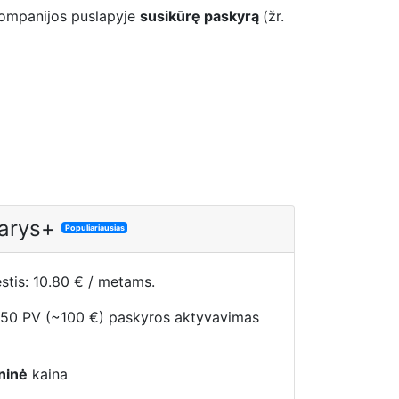
kompanijos puslapyje
susikūrę paskyrą
(žr.
arys+
Populiariausias
tis: 10.80 € / metams.
 50 PV (~100 €) paskyros aktyvavimas
ninė
kaina