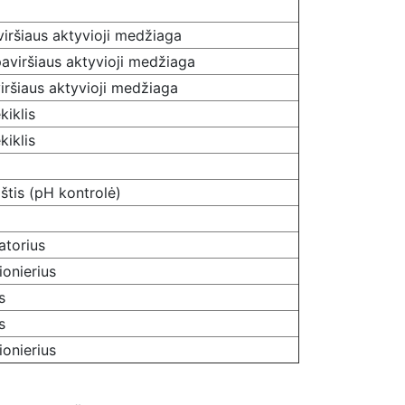
viršiaus aktyvioji medžiaga
aviršiaus aktyvioji medžiaga
iršiaus aktyvioji medžiaga
ėkiklis
ėkiklis
štis (pH kontrolė)
atorius
onierius
s
s
onierius