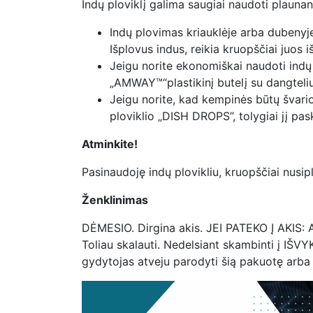
Indų ploviklį galima saugiai naudoti plaunant
Indų plovimas kriauklėje arba dubenyje:
Išplovus indus, reikia kruopščiai juos i
Jeigu norite ekonomiškai naudoti indų p
„AMWAY™“plastikinį butelį su dangteliu,
Jeigu norite, kad kempinės būtų švario
ploviklio „DISH DROPS”, tolygiai jį pask
Atminkite
!
Pasinaudoję indų plovikliu, kruopščiai nusip
Ženklinimas
DĖMESIO. Dirgina akis. JEI PATEKO Į AKIS: Ats
Toliau skalauti. Nedelsiant skambinti į IŠVY
gydytojas atveju parodyti šią pakuotę arba 