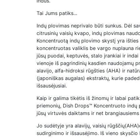
indus.
Tai Jums patiks...
Indų plovimas neprivalo būti sunkus. Dėl sa
citrusinių vaisių kvapo, indų plovimas naud
Koncentruotą indų plovimo skystį yra išties
koncentruotas valiklis be vargo nuplauna ri
jūsų puodai, keptuvės, stalo įrankiai ir indai
vienoje iš pagrindinių kasdien naudojamų p
alavijo, alfa-hidroksi rūgšties (AHA) ir natūr
(japoniškas augalas) ekstraktų, kurie paded
išsausėjusiai.
Kaip ir galima tikėtis iš žinomų ir labai p
priemonių, Dish Drops™ Koncentruoto indų plo
jūsų virtuvės daiktams ir net brangiausiems
Jo sudėtyje yra alavijų, vaisių rūgščių(AHA
sudirginimo ir išsausėjimo. Iš vieno skysčio 