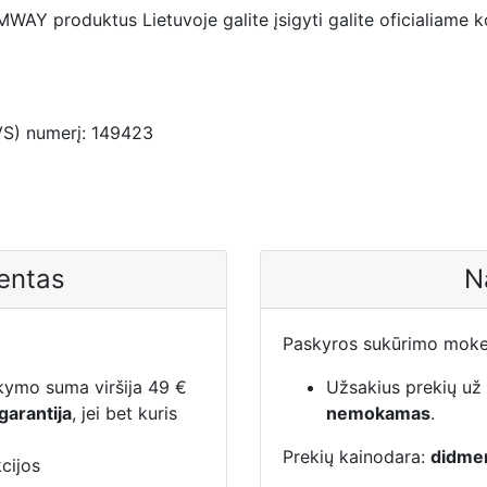
AY produktus Lietuvoje galite įsigyti galite oficialiame 
VS) numerį: 149423
ientas
N
Paskyros sukūrimo mokes
akymo suma viršija 49 €
Užsakius prekių už
garantija
, jei bet kuris
nemokamas
.
Prekių kainodara:
didme
kcijos