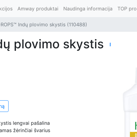
kcijos
Amway produktai
Naudinga informacija
TOP pro
ROPS™ Indų plovimo skystis (110488)
ų plovimo skystis
ną
stis lengvai pašalina
amas žėrinčiai švarius