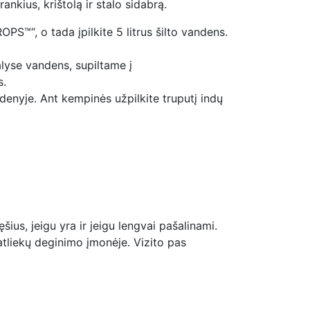
ankius, krištolą ir stalo sidabrą.
PS™“, o tada įpilkite 5 litrus šilto vandens.
alyse vandens, supiltame į
s.
ndenyje. Ant kempinės užpilkite truputį indų
šius, jeigu yra ir jeigu lengvai pašalinami.
atliekų deginimo įmonėje. Vizito pas