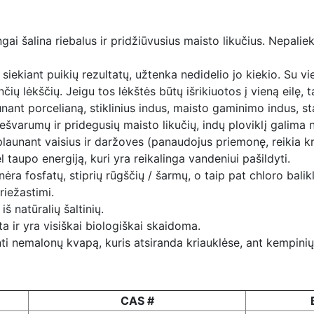
ai šalina riebalus ir pridžiūvusius maisto likučius. Nepalie
 siekiant puikių rezultatų, užtenka nedidelio jo kiekio. Su v
ių lėkščių. Jeigu tos lėkštės būtų išrikiuotos į vieną eilę, t
nant porcelianą, stiklinius indus, maisto gaminimo indus, stal
nešvarumų ir pridegusių maisto likučių, indų ploviklį galima
launant vaisius ir daržoves (panaudojus priemonę, reikia k
 taupo energiją, kuri yra reikalinga vandeniui pašildyti.
ra fosfatų, stiprių rūgščių / šarmų, o taip pat chloro balikl
riežastimi.
 natūralių šaltinių.
a ir yra visiškai biologiškai skaidoma.
 nemalonų kvapą, kuris atsiranda kriauklėse, ant kempinių ir
CAS #