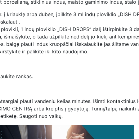
 porcelianą, stiklinius indus, maisto gaminimo indus, stalo įr
 į kriauklę arba dubenį įpilkite 3 ml indų ploviklio „DISH DRO
šskalauti.
loviklį, 1 indų ploviklio „DISH DROPS” dalį ištirpinkite 3 d
 išmaišykite, o tada užpilkite nedidelį jo kiekį ant kempinė
s, baigę plauti indus kruopščiai išskalaukite jas šiltame va
irstykite ir palikite iki kito naudojimo.
laukite rankas.
argiai plauti vandeniu kelias minutes. Išimti kontaktinius lę
KIMO CENTRĄ arba kreiptis į gydytoją. Turinį/talpą naikinti 
etiketę. Saugoti nuo vaikų.