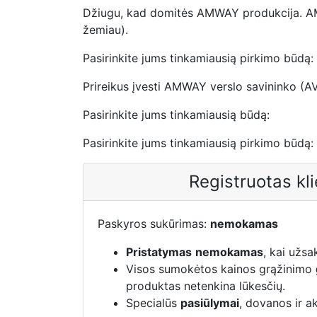
Džiugu, kad domitės AMWAY produkcija. AMW
žemiau).
Pasirinkite jums tinkamiausią pirkimo būdą:
Prireikus įvesti AMWAY verslo savininko (A
Pasirinkite jums tinkamiausią būdą:
Pasirinkite jums tinkamiausią pirkimo būdą:
Registruotas kl
Paskyros sukūrimas:
nemokamas
Pristatymas
nemokamas
, kai užs
Visos sumokėtos kainos grąžinimo
produktas netenkina lūkesčių.
Specialūs
pasiūlymai
, dovanos ir a