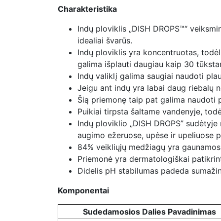
Charakteristika
Indų ploviklis „DISH DROPS™“ veiksming
idealiai švarūs.
Indų ploviklis yra koncentruotas, todėl
galima išplauti daugiau kaip 30 tūkstanč
Indų valiklį galima saugiai naudoti plau
Jeigu ant indų yra labai daug riebalų 
Šią priemonę taip pat galima naudoti p
Puikiai tirpsta šaltame vandenyje, todėl
Indų ploviklio „DISH DROPS” sudėtyje nė
augimo ežeruose, upėse ir upeliuose p
84% veikliųjų medžiagų yra gaunamos iš
Priemonė yra dermatologiškai patikrint
Didelis pH stabilumas padeda sumažinti
Komponentai
Sudedamosios Dalies Pavadinimas