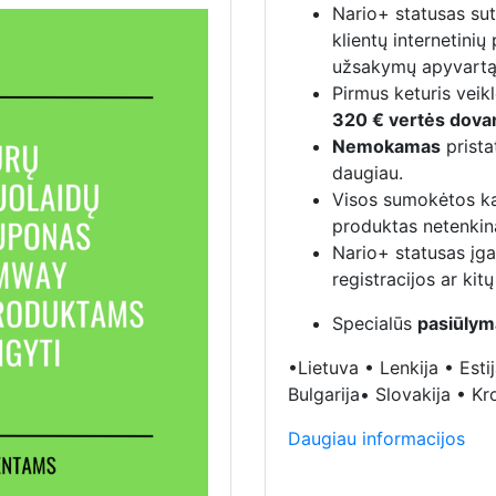
Nario+ statusas su
klientų internetinių
užsakymų apyvartą
Pirmus keturis veik
320 € vertės dov
Nemokamas
prista
daugiau.
Visos sumokėtos k
produktas netenkina
Nario+ statusas įga
registracijos ar kit
Specialūs
pasiūlym
•Lietuva • Lenkija • Esti
Bulgarija• Slovakija • Kr
Daugiau informacijos