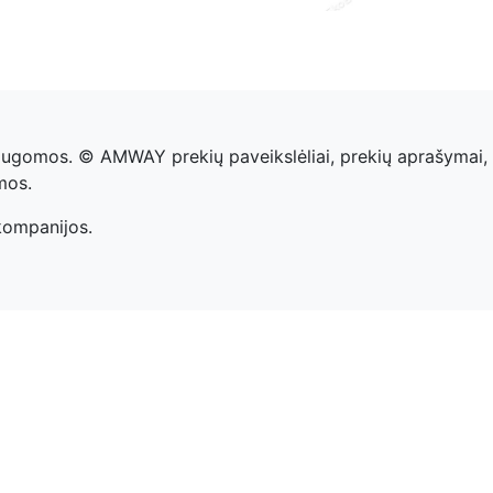
saugomos. © AMWAY prekių paveikslėliai, prekių aprašymai
mos.
kompanijos.