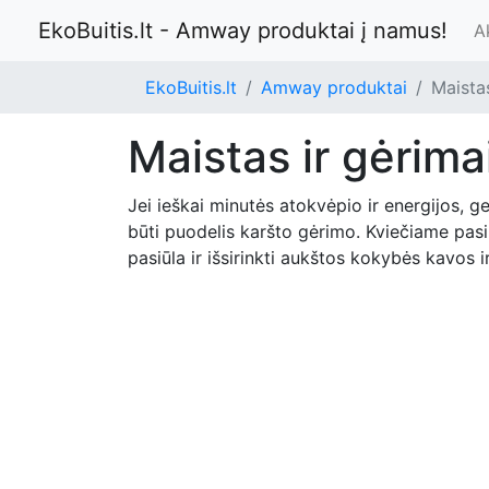
EkoBuitis.lt - Amway produktai į namus!
A
EkoBuitis.lt
Amway produktai
Maistas
Maistas ir gėrima
Jei ieškai minutės atokvėpio ir energijos, ger
būti puodelis karšto gėrimo. Kviečiame pa
pasiūla ir išsirinkti aukštos kokybės kavos i