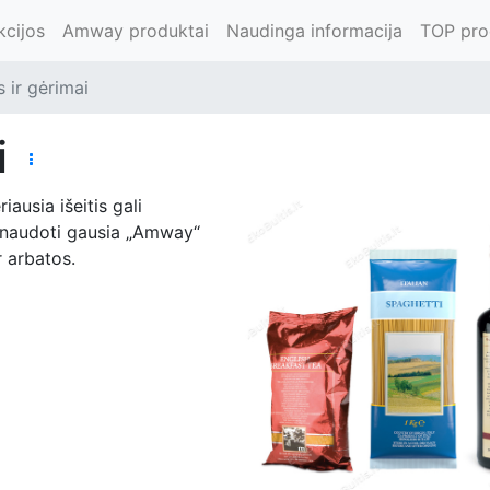
kcijos
Amway produktai
Naudinga informacija
TOP pro
 ir gėrimai
i
iausia išeitis gali
sinaudoti gausia „Amway“
r arbatos.