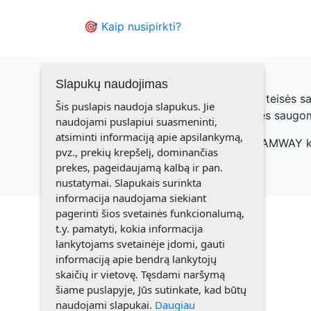
🎯 Kaip nusipirkti?
Slapukų naudojimas
© 2021 Elenutė Misevičienė. Visos teisės 
Šis puslapis naudoja slapukus. Jie
kompanijos nuosavybė. Visos teisės saugo
naudojami puslapiui suasmeninti,
atsiminti informaciją apie apsilankymą,
Puslapis patikrintas ir patvirtintas AMWAY 
pvz., prekių krepšelį, dominančias
prekes, pageidaujamą kalbą ir pan.
nustatymai. Slapukais surinkta
informacija naudojama siekiant
pagerinti šios svetainės funkcionalumą,
t.y. pamatyti, kokia informacija
lankytojams svetainėje įdomi, gauti
informaciją apie bendrą lankytojų
skaičių ir vietovę. Tęsdami naršymą
šiame puslapyje, Jūs sutinkate, kad būtų
naudojami slapukai.
Daugiau