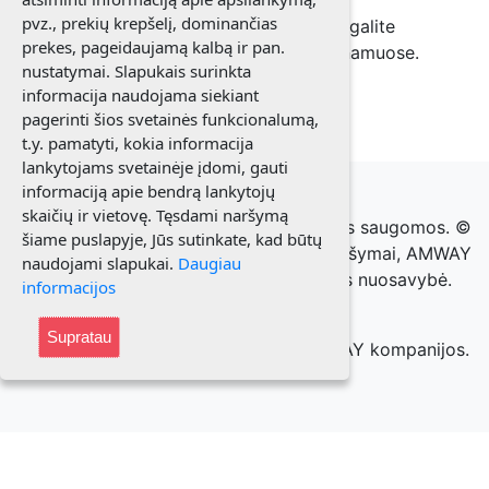
pvz., prekių krepšelį, dominančias
eSpring vandens valymo sistemos dėka galite
prekes, pageidaujamą kalbą ir pan.
džiaugtis švariu šaltinio vandeniu savo namuose.
nustatymai. Slapukais surinkta
informacija naudojama siekiant
🎯 Kaip nusipirkti?
pagerinti šios svetainės funkcionalumą,
t.y. pamatyti, kokia informacija
lankytojams svetainėje įdomi, gauti
informaciją apie bendrą lankytojų
skaičių ir vietovę. Tęsdami naršymą
© 2021 Elenutė Misevičienė. Visos teisės saugomos. ©
šiame puslapyje, Jūs sutinkate, kad būtų
AMWAY prekių paveikslėliai, prekių aprašymai, AMWAY
naudojami slapukai.
Daugiau
prekiniai ženklai yra AMWAY kompanijos nuosavybė.
informacijos
Visos teisės saugomos.
Supratau
Puslapis patikrintas ir patvirtintas AMWAY kompanijos.