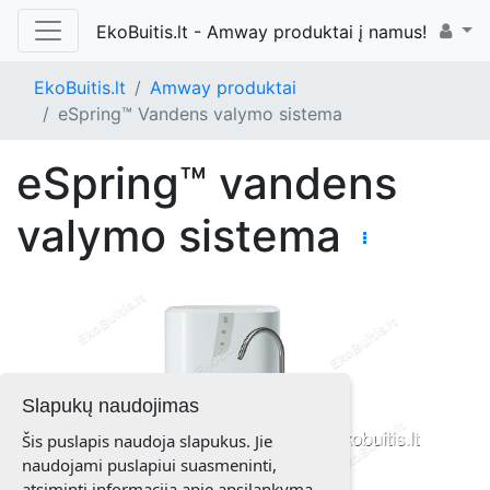
EkoBuitis.lt - Amway produktai į namus!
EkoBuitis.lt
Amway produktai
eSpring™ Vandens valymo sistema
eSpring™ vandens
valymo sistema
Slapukų naudojimas
Šis puslapis naudoja slapukus. Jie
naudojami puslapiui suasmeninti,
atsiminti informaciją apie apsilankymą,