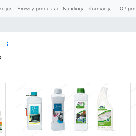
kcijos
Amway produktai
Naudinga informacija
TOP pro
i
s