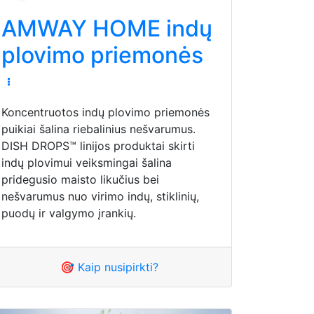
AMWAY HOME indų
plovimo priemonės
Koncentruotos indų plovimo priemonės
puikiai šalina riebalinius nešvarumus.
DISH DROPS™ linijos produktai skirti
indų plovimui veiksmingai šalina
pridegusio maisto likučius bei
nešvarumus nuo virimo indų, stiklinių,
puodų ir valgymo įrankių.
🎯 Kaip nusipirkti?