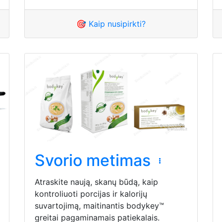
🎯 Kaip nusipirkti?
Svorio metimas
Atraskite naują, skanų būdą, kaip
kontroliuoti porcijas ir kalorijų
suvartojimą, maitinantis bodykey™
greitai pagaminamais patiekalais.