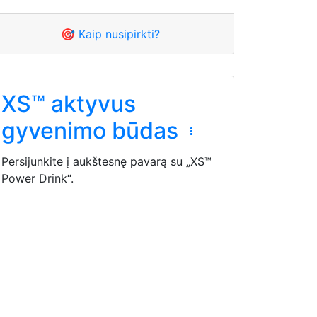
🎯 Kaip nusipirkti?
XS™ aktyvus
gyvenimo būdas
Persijunkite į aukštesnę pavarą su „XS™
Power Drink“.