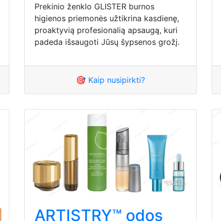
Prekinio ženklo GLISTER burnos
higienos priemonės užtikrina kasdienę,
proaktyvią profesionalią apsaugą, kuri
padeda išsaugoti Jūsų šypsenos grožį.
🎯 Kaip nusipirkti?
ARTISTRY™ odos