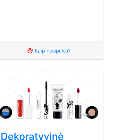
🎯 Kaip nusipirkti?
Dekoratyvinė