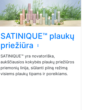
SATINIQUE™ plaukų
priežiūra
SATINIQUE™ yra novatoriška,
aukščiausios kokybės plaukų priežiūros
priemonių linija, siūlanti pilną režimą
visiems plaukų tipams ir poreikiams.