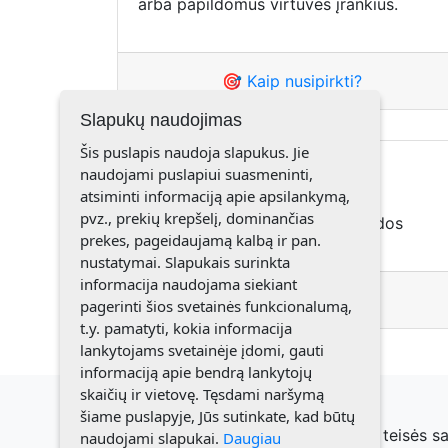
arba papildomus virtuvės įrankius.
🎯 Kaip nusipirkti?
Slapukų naudojimas
Šis puslapis naudoja slapukus. Jie
Akcijos
naudojami puslapiui suasmeninti,
atsiminti informaciją apie apsilankymą,
pvz., prekių krepšelį, dominančias
AMWAY akcijos, AMWAY nuolaidos
prekes, pageidaujamą kalbą ir pan.
nustatymai. Slapukais surinkta
informacija naudojama siekiant
🎯 Kaip nusipirkti?
pagerinti šios svetainės funkcionalumą,
t.y. pamatyti, kokia informacija
lankytojams svetainėje įdomi, gauti
informaciją apie bendrą lankytojų
skaičių ir vietovę. Tęsdami naršymą
šiame puslapyje, Jūs sutinkate, kad būtų
© 2021 Elenutė Misevičienė. Visos teisės 
naudojami slapukai.
Daugiau