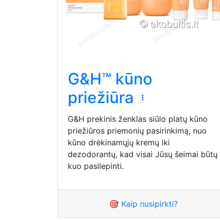
G&H™ kūno
priežiūra
G&H prekinis ženklas siūlo platų kūno
priežiūros priemonių pasirinkimą, nuo
kūno drėkinamųjų kremų iki
dezodorantų, kad visai Jūsų šeimai būtų
kuo pasilepinti.
🎯 Kaip nusipirkti?