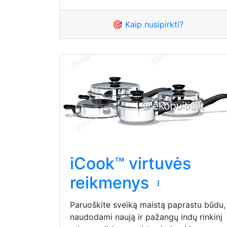
🎯 Kaip nusipirkti?
iCook™ virtuvės
reikmenys
Paruoškite sveiką maistą paprastu būdu,
naudodami naują ir pažangų indų rinkinį