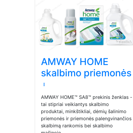
AMWAY HOME
skalbimo priemonės
AMWAY HOME™ SA8™ prekinis ženklas -
tai stipriai veikiantys skalbimo
produktai, minkštikliai, dėmių šalinimo
priemonės ir priemonės palengvinančios
skalbimą rankomis bei skalbimo
mašinoje.