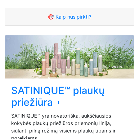
🎯 Kaip nusipirkti?
SATINIQUE™ plaukų
priežiūra
SATINIQUE™ yra novatoriška, aukščiausios
kokybės plaukų priežiūros priemonių linija,
siūlanti pilną režimą visiems plaukų tipams ir
poreikiams.