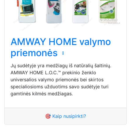
AMWAY HOME valymo
priemonės
Jų sudėtyje yra medžiagų iš natūralių šaltinių.
AMWAY HOME L.O.C.™ prekinio ženklo
universalios valymo priemonės bei skirtos
specialiosioms užduotims savo sudėtyje turi
gamtinės kilmės medžiagas.
🎯 Kaip nusipirkti?