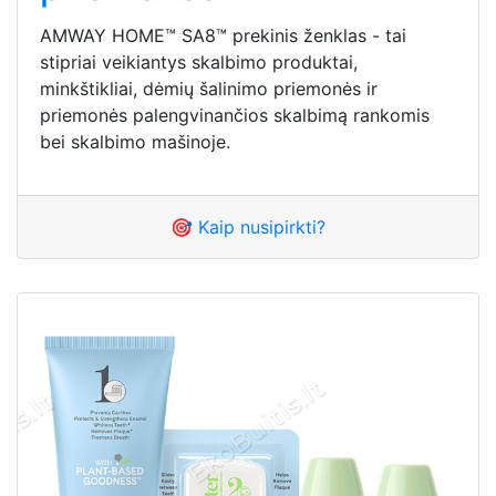
AMWAY HOME™ SA8™ prekinis ženklas - tai
stipriai veikiantys skalbimo produktai,
minkštikliai, dėmių šalinimo priemonės ir
priemonės palengvinančios skalbimą rankomis
bei skalbimo mašinoje.
🎯 Kaip nusipirkti?