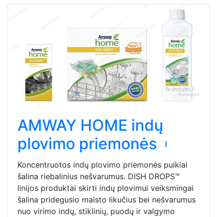
AMWAY HOME indų
plovimo priemonės
Koncentruotos indų plovimo priemonės puikiai
šalina riebalinius nešvarumus. DISH DROPS™
linijos produktai skirti indų plovimui veiksmingai
šalina pridegusio maisto likučius bei nešvarumus
nuo virimo indų, stiklinių, puodų ir valgymo