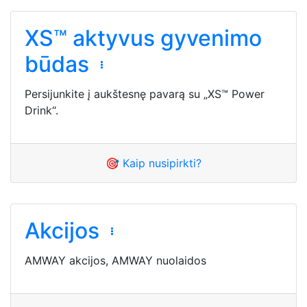
XS™ aktyvus gyvenimo
būdas
Persijunkite į aukštesnę pavarą su „XS™ Power
Drink“.
🎯 Kaip nusipirkti?
Akcijos
AMWAY akcijos, AMWAY nuolaidos