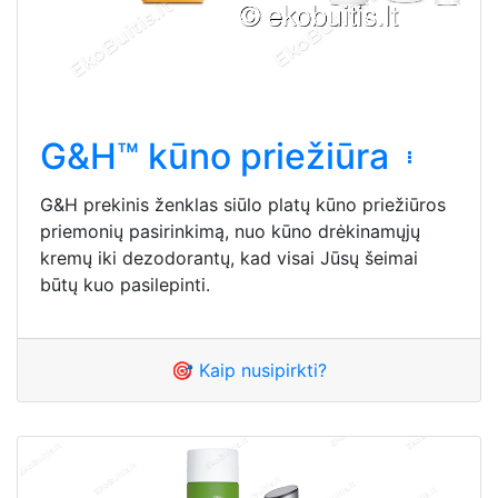
G&H™ kūno priežiūra
G&H prekinis ženklas siūlo platų kūno priežiūros
priemonių pasirinkimą, nuo kūno drėkinamųjų
kremų iki dezodorantų, kad visai Jūsų šeimai
būtų kuo pasilepinti.
🎯 Kaip nusipirkti?