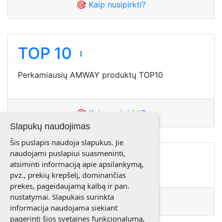
🎯 Kaip nusipirkti?
TOP 10
Perkamiausių AMWAY produktų TOP10
🎯 Kaip nusipirkti?
Slapukų naudojimas
Šis puslapis naudoja slapukus. Jie
naudojami puslapiui suasmeninti,
Naujienos
atsiminti informaciją apie apsilankymą,
pvz., prekių krepšelį, dominančias
prekes, pageidaujamą kalbą ir pan.
nustatymai. Slapukais surinkta
🎯 Kaip nusipirkti?
informacija naudojama siekiant
pagerinti šios svetainės funkcionalumą,