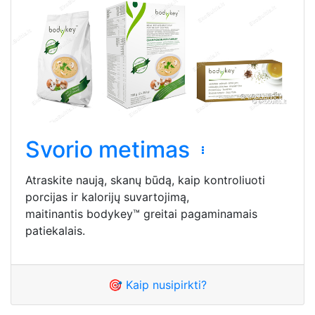
Svorio metimas
Atraskite naują, skanų būdą, kaip kontroliuoti
porcijas ir kalorijų suvartojimą,
maitinantis bodykey™ greitai pagaminamais
patiekalais.
🎯 Kaip nusipirkti?