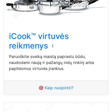
iCook™ virtuvės
reikmenys
Paruoškite sveiką maistą paprastu būdu,
naudodami naują ir pažangų indų rinkinį arba
papildomus virtuvės įrankius.
🎯 Kaip nusipirkti?