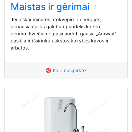
Maistas ir gėrimai
Jei ieškai minutės atokvėpio ir energijos,
geriausia išeitis gali būti puodelis karšto
gėrimo. Kviečiame pasinaudoti gausia „Amway“
pasiūla ir išsirinkti aukštos kokybės kavos ir
arbatos.
🎯 Kaip nusipirkti?