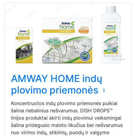
AMWAY HOME indų
plovimo priemonės
Koncentruotos indų plovimo priemonės puikiai
šalina riebalinius nešvarumus. DISH DROPS™
linijos produktai skirti indų plovimui veiksmingai
šalina pridegusio maisto likučius bei nešvarumus
nuo virimo indų, stiklinių, puodų ir valgymo