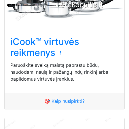
iCook™ virtuvės
reikmenys
Paruoškite sveiką maistą paprastu būdu,
naudodami naują ir pažangų indų rinkinį arba
papildomus virtuvės įrankius.
🎯 Kaip nusipirkti?