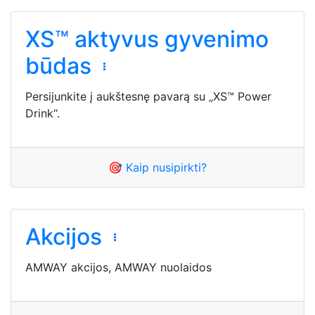
XS™ aktyvus gyvenimo
būdas
Persijunkite į aukštesnę pavarą su „XS™ Power
Drink“.
🎯 Kaip nusipirkti?
Akcijos
AMWAY akcijos, AMWAY nuolaidos