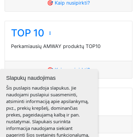
🎯 Kaip nusipirkti?
TOP 10
Perkamiausių AMWAY produktų TOP10
🎯 Kaip nusipirkti?
Slapukų naudojimas
Šis puslapis naudoja slapukus. Jie
naudojami puslapiui suasmeninti,
Naujienos
atsiminti informaciją apie apsilankymą,
pvz., prekių krepšelį, dominančias
prekes, pageidaujamą kalbą ir pan.
nustatymai. Slapukais surinkta
🎯 Kaip nusipirkti?
informacija naudojama siekiant
pagerinti šios svetainės funkcionalumą,