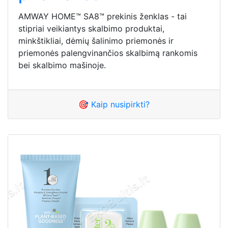
AMWAY HOME™ SA8™ prekinis ženklas - tai
stipriai veikiantys skalbimo produktai,
minkštikliai, dėmių šalinimo priemonės ir
priemonės palengvinančios skalbimą rankomis
bei skalbimo mašinoje.
🎯 Kaip nusipirkti?