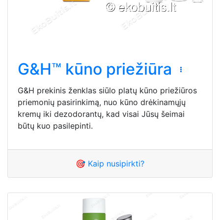
G&H™ kūno priežiūra
G&H prekinis ženklas siūlo platų kūno priežiūros
priemonių pasirinkimą, nuo kūno drėkinamųjų
kremų iki dezodorantų, kad visai Jūsų šeimai
būtų kuo pasilepinti.
🎯 Kaip nusipirkti?