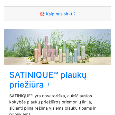
🎯 Kaip nusipirkti?
SATINIQUE™ plaukų
priežiūra
SATINIQUE™ yra novatoriška, aukščiausios
kokybės plaukų priežiūros priemonių linija,
siūlanti pilną režimą visiems plaukų tipams ir
poreikiams.