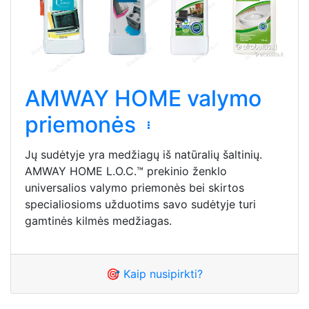
AMWAY HOME valymo
priemonės
Jų sudėtyje yra medžiagų iš natūralių šaltinių.
AMWAY HOME L.O.C.™ prekinio ženklo
universalios valymo priemonės bei skirtos
specialiosioms užduotims savo sudėtyje turi
gamtinės kilmės medžiagas.
🎯 Kaip nusipirkti?