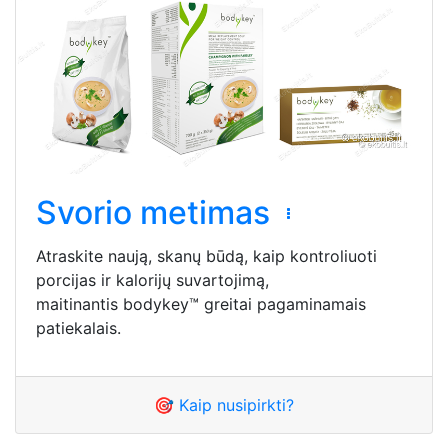
Svorio metimas
Atraskite naują, skanų būdą, kaip kontroliuoti
porcijas ir kalorijų suvartojimą,
maitinantis bodykey™ greitai pagaminamais
patiekalais.
🎯 Kaip nusipirkti?