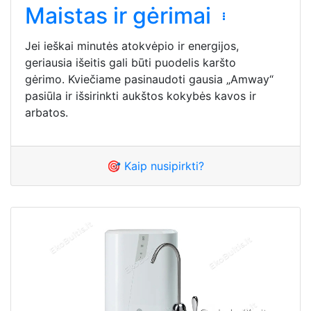
Maistas ir gėrimai
Jei ieškai minutės atokvėpio ir energijos,
geriausia išeitis gali būti puodelis karšto
gėrimo. Kviečiame pasinaudoti gausia „Amway“
pasiūla ir išsirinkti aukštos kokybės kavos ir
arbatos.
🎯 Kaip nusipirkti?