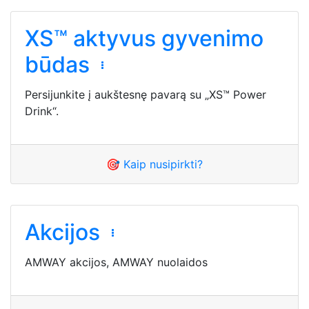
XS™ aktyvus gyvenimo
būdas
Persijunkite į aukštesnę pavarą su „XS™ Power
Drink“.
🎯 Kaip nusipirkti?
Akcijos
AMWAY akcijos, AMWAY nuolaidos