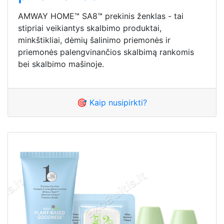
AMWAY HOME™ SA8™ prekinis ženklas - tai
stipriai veikiantys skalbimo produktai,
minkštikliai, dėmių šalinimo priemonės ir
priemonės palengvinančios skalbimą rankomis
bei skalbimo mašinoje.
🎯 Kaip nusipirkti?