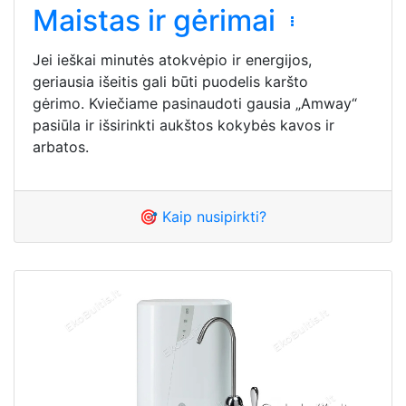
Maistas ir gėrimai
Jei ieškai minutės atokvėpio ir energijos,
geriausia išeitis gali būti puodelis karšto
gėrimo. Kviečiame pasinaudoti gausia „Amway“
pasiūla ir išsirinkti aukštos kokybės kavos ir
arbatos.
🎯 Kaip nusipirkti?