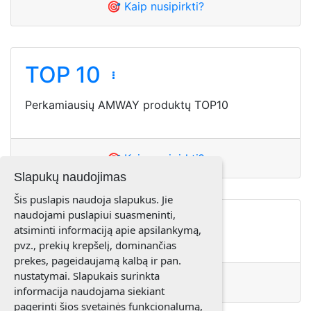
🎯 Kaip nusipirkti?
TOP 10
Perkamiausių AMWAY produktų TOP10
🎯 Kaip nusipirkti?
Slapukų naudojimas
Šis puslapis naudoja slapukus. Jie
naudojami puslapiui suasmeninti,
Naujienos
atsiminti informaciją apie apsilankymą,
pvz., prekių krepšelį, dominančias
prekes, pageidaujamą kalbą ir pan.
nustatymai. Slapukais surinkta
🎯 Kaip nusipirkti?
informacija naudojama siekiant
pagerinti šios svetainės funkcionalumą,