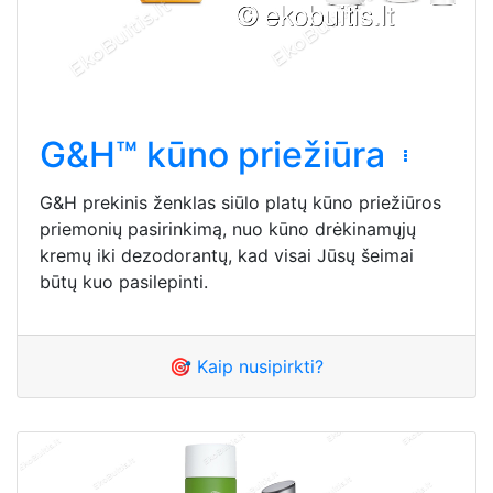
G&H™ kūno priežiūra
G&H prekinis ženklas siūlo platų kūno priežiūros
priemonių pasirinkimą, nuo kūno drėkinamųjų
kremų iki dezodorantų, kad visai Jūsų šeimai
būtų kuo pasilepinti.
🎯 Kaip nusipirkti?