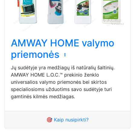
AMWAY HOME valymo
priemonės
Jų sudėtyje yra medžiagų iš natūralių šaltinių.
AMWAY HOME L.O.C.™ prekinio ženklo
universalios valymo priemonės bei skirtos
specialiosioms užduotims savo sudėtyje turi
gamtinės kilmės medžiagas.
🎯 Kaip nusipirkti?