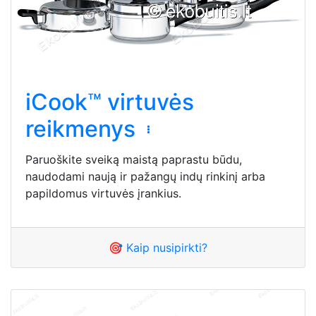
iCook™ virtuvės
reikmenys
Paruoškite sveiką maistą paprastu būdu,
naudodami naują ir pažangų indų rinkinį arba
papildomus virtuvės įrankius.
🎯 Kaip nusipirkti?