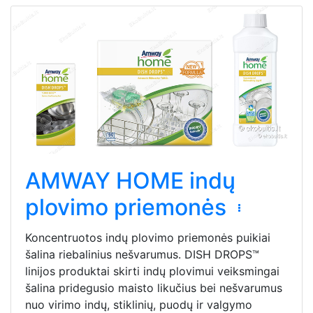
AMWAY HOME indų
plovimo priemonės
Koncentruotos indų plovimo priemonės puikiai
šalina riebalinius nešvarumus. DISH DROPS™
linijos produktai skirti indų plovimui veiksmingai
šalina pridegusio maisto likučius bei nešvarumus
nuo virimo indų, stiklinių, puodų ir valgymo