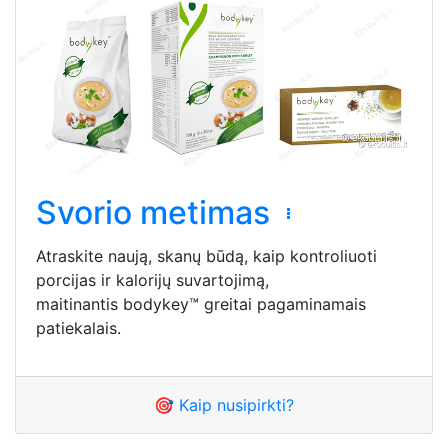
Svorio metimas
Atraskite naują, skanų būdą, kaip kontroliuoti
porcijas ir kalorijų suvartojimą,
maitinantis bodykey™ greitai pagaminamais
patiekalais.
🎯 Kaip nusipirkti?