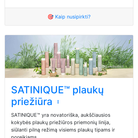
🎯 Kaip nusipirkti?
SATINIQUE™ plaukų
priežiūra
SATINIQUE™ yra novatoriška, aukščiausios
kokybės plaukų priežiūros priemonių linija,
siūlanti pilną režimą visiems plaukų tipams ir
poreikiams.