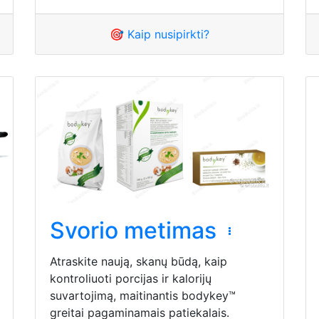
🎯 Kaip nusipirkti?
Svorio metimas
Atraskite naują, skanų būdą, kaip
kontroliuoti porcijas ir kalorijų
suvartojimą, maitinantis bodykey™
greitai pagaminamais patiekalais.