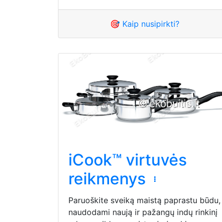
🎯 Kaip nusipirkti?
iCook™ virtuvės
reikmenys
Paruoškite sveiką maistą paprastu būdu,
naudodami naują ir pažangų indų rinkinį