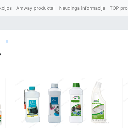
kcijos
Amway produktai
Naudinga informacija
TOP pro
i
s