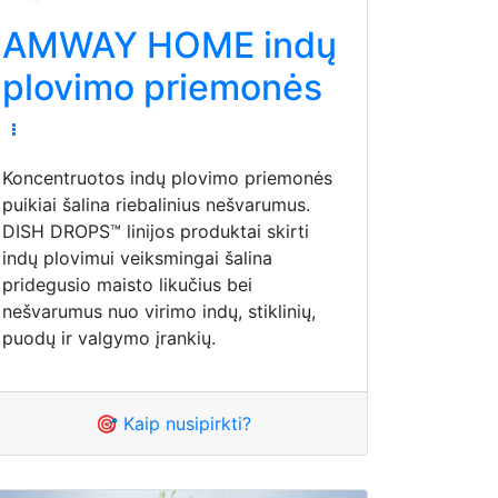
AMWAY HOME indų
plovimo priemonės
Koncentruotos indų plovimo priemonės
puikiai šalina riebalinius nešvarumus.
DISH DROPS™ linijos produktai skirti
indų plovimui veiksmingai šalina
pridegusio maisto likučius bei
nešvarumus nuo virimo indų, stiklinių,
puodų ir valgymo įrankių.
🎯 Kaip nusipirkti?