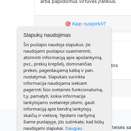
arba papildomus virtuvės įrankius.
🎯 Kaip nusipirkti?
Slapukų naudojimas
Šis puslapis naudoja slapukus. Jie
Akcijos
naudojami puslapiui suasmeninti,
atsiminti informaciją apie apsilankymą,
pvz., prekių krepšelį, dominančias
AMWAY akcijos, AMWAY nuolaidos
prekes, pageidaujamą kalbą ir pan.
nustatymai. Slapukais surinkta
informacija naudojama siekiant
🎯 Kaip nusipirkti?
pagerinti šios svetainės funkcionalumą,
t.y. pamatyti, kokia informacija
lankytojams svetainėje įdomi, gauti
informaciją apie bendrą lankytojų
skaičių ir vietovę. Tęsdami naršymą
šiame puslapyje, Jūs sutinkate, kad būtų
© 2021 Elenutė Misevičienė. Visos teisės 
naudojami slapukai.
Daugiau