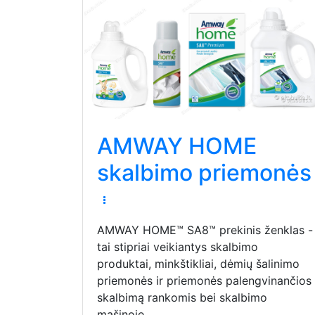
AMWAY HOME
skalbimo priemonės
AMWAY HOME™ SA8™ prekinis ženklas -
tai stipriai veikiantys skalbimo
produktai, minkštikliai, dėmių šalinimo
priemonės ir priemonės palengvinančios
skalbimą rankomis bei skalbimo
mašinoje.