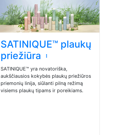
SATINIQUE™ plaukų
priežiūra
SATINIQUE™ yra novatoriška,
aukščiausios kokybės plaukų priežiūros
priemonių linija, siūlanti pilną režimą
visiems plaukų tipams ir poreikiams.