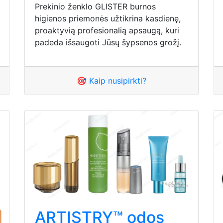
Prekinio ženklo GLISTER burnos
higienos priemonės užtikrina kasdienę,
proaktyvią profesionalią apsaugą, kuri
padeda išsaugoti Jūsų šypsenos grožį.
🎯 Kaip nusipirkti?
ARTISTRY™ odos