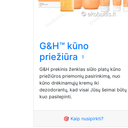
G&H™ kūno
priežiūra
G&H prekinis ženklas siūlo platų kūno
priežiūros priemonių pasirinkimą, nuo
kūno drėkinamųjų kremų iki
dezodorantų, kad visai Jūsų šeimai būtų
kuo pasilepinti.
🎯 Kaip nusipirkti?