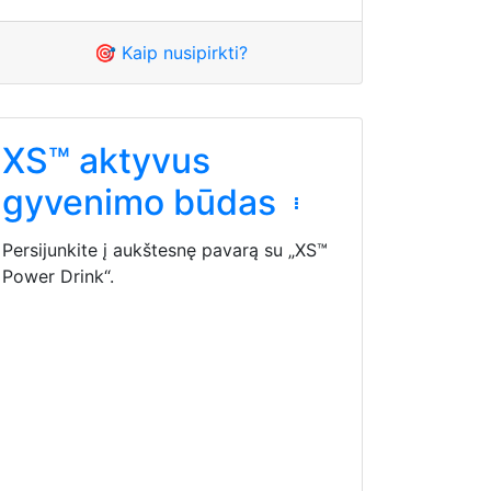
🎯 Kaip nusipirkti?
XS™ aktyvus
gyvenimo būdas
Persijunkite į aukštesnę pavarą su „XS™
Power Drink“.