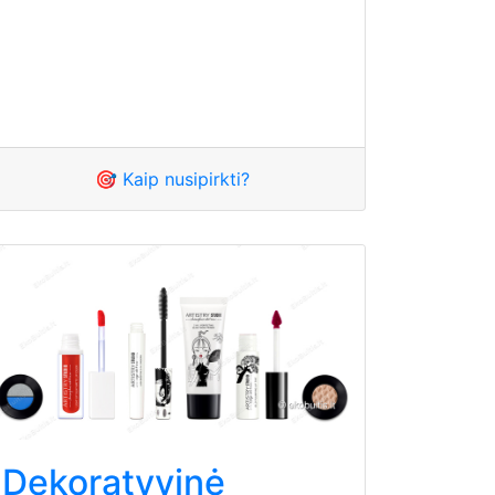
🎯 Kaip nusipirkti?
Dekoratyvinė