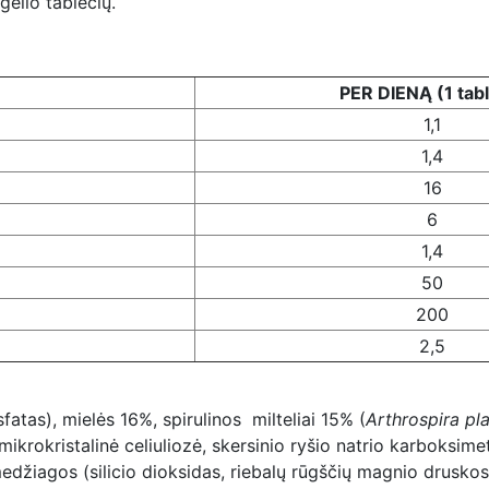
gelio tablečių.
PER DIENĄ (1 tab
1,1
1,4
16
6
1,4
50
200
2,5
sfatas), mielės 16%, spirulinos milteliai 15% (
Arthrospira pla
,mikrokristalinė celiuliozė, skersinio ryšio natrio karboksime
žiagos (silicio dioksidas, riebalų rūgščių magnio druskos),