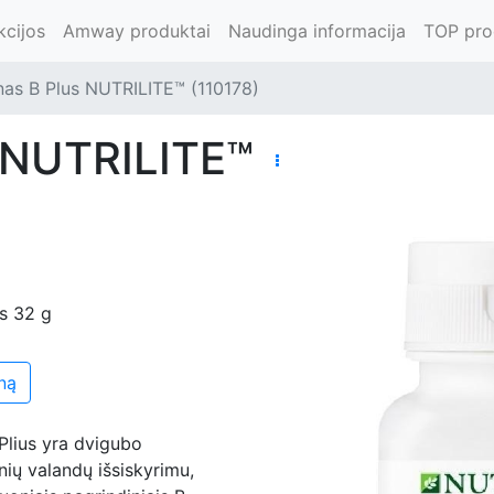
kcijos
Amway produktai
Naudinga informacija
TOP pro
nas B Plus NUTRILITE™ (110178)
s NUTRILITE™
is 32 g
ną
Plius yra dvigubo
nių valandų išsiskyrimu,