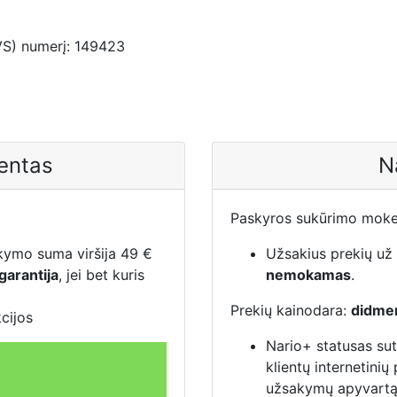
VS) numerį: 149423
ientas
N
Paskyros sukūrimo mokes
akymo suma viršija 49 €
Užsakius prekių už
garantija
, jei bet kuris
nemokamas
.
Prekių kainodara:
didme
kcijos
Nario+ statusas su
klientų internetinių
užsakymų apyvartą