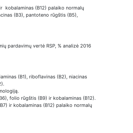
7) ir kobalaminas (B12) palaiko normalų
cinas (B3), pantoteno rūgštis (B5),
ninių pardavimų vertė RSP, % analizė 2016
aminas (B1), riboflavinas (B2), niacinas
).
nologiją.
6), folio rūgštis (B9) ir kobalaminas (B12).
 (B7) ir kobalaminas (B12) palaiko normalų