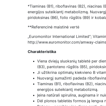
*Tiaminas (B1), riboflavinas (B2), niacinas 
energijos suteikiantį metabolizmą. Nuovargį
piridoksinas (B6), folio rūgštis (B9) ir koba
**Referencinė maistinė vertė
„Euromonitor International Limited“; Vitami
http://www.euromonitor.com/amway-claim
Charakteristika
Viena dviejų sluoksnių tabletė per die
(B3), pantoteno rūgštis (B5), piridoksin
Ji užtikrina optimalų kiekvieno B vit
Nuovargį sumažinti padeda riboflavinas 
Tiaminas (B1), riboflavinas (B2), niaci
energijos suteikiantį metabolizmą.
Įeina natūrali spirulina, auginama ir
Dėl plonos tabletės formos ją lengva n