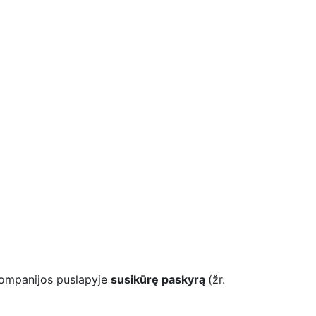
kompanijos puslapyje
susikūrę paskyrą
(žr.