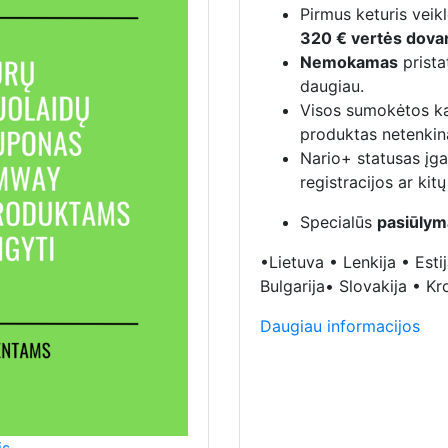
Pirmus keturis veik
320 € vertės dov
Nemokamas
prista
daugiau.
Visos sumokėtos k
produktas netenkina
Nario+ statusas įga
registracijos ar kit
Specialūs
pasiūlym
•Lietuva • Lenkija • Esti
Bulgarija• Slovakija • Kr
Daugiau informacijos