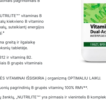
tuoniais pagrindiniais B
TRILITE™“ vitaminas B
malų kiekvieno B vitamino
alų, suteikiantį energijos
į.*
reitą ir ilgalaikę
oksnių tabletėje.
B12 ir vitaminą B2.
šiais B grupės vitaminais
UPĖS VITAMINAI IŠSISKIRIA į organizmą OPTIMALIU LAIKU.
štuonių pagrindinių B grupės vitaminų 100% RMV**.
ų ženklų, „NUTRILITE™“ yra pirmasis ir vienintelis B kompl