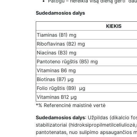
Patogu – nereikia visą dieną gerti dau
Sudedamosios dalys
KIEKIS
Tiaminas (B1) mg
Riboflavinas (B2) mg
Niacinas (B3) mg
Pantoteno rūgštis (B5) mg
Vitaminas B6 mg
Biotinas (B7) µg
Folio rūgštis (B9) µg
Vitaminas B12 µg
*% Referencinė maistinė vertė
Sudedamosios dalys
: Užpildas (dikalcio fo
stabilizatoriai (hidroksipropilmetilceliuliozė
pantotenatas, nuo sulipimo apsaugančios med