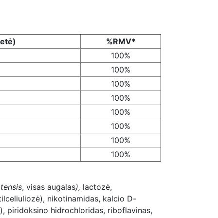
letė)
%RMV*
100%
100%
100%
100%
100%
100%
100%
100%
tensis
, visas augalas
),
lactozė,
tilceliuliozė), nikotinamidas, kalcio D-
 piridoksino hidrochloridas, riboflavinas,