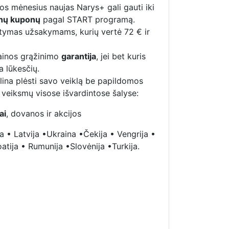
los mėnesius naujas Narys+ gali gauti iki
anų kuponų
pagal START programą.
tymas užsakymams, kurių vertė 72 € ir
ainos grąžinimo
garantija
, jei bet kuris
 lūkesčių.
lina plėsti savo veiklą be papildomos
ų veiksmų visose išvardintose šalyse:
ai
, dovanos ir akcijos
ja • Latvija •Ukraina •Čekija • Vengrija •
oatija • Rumunija •Slovėnija •Turkija.