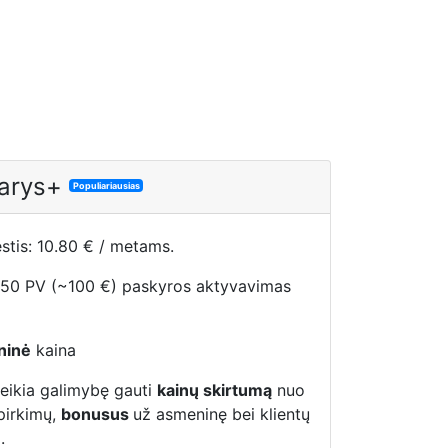
arys+
Populiariausias
tis: 10.80 € / metams.
 50 PV (~100 €) paskyros aktyvavimas
ninė
kaina
teikia galimybę gauti
kainų skirtumą
nuo
 pirkimų,
bonusus
už asmeninę bei klientų
.