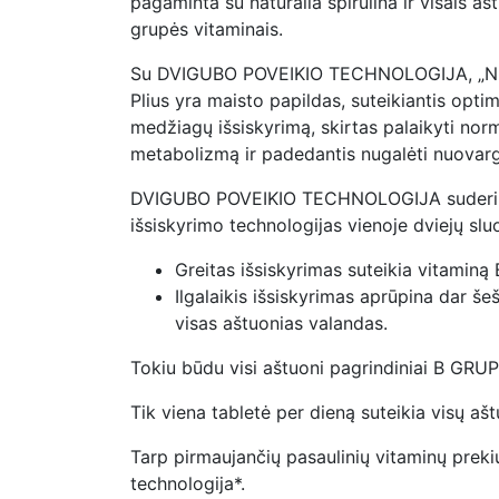
pagaminta su natūralia spirulina ir visais aš
grupės vitaminais.
Su DVIGUBO POVEIKIO TECHNOLOGIJA, „NU
Plius yra maisto papildas, suteikiantis opti
medžiagų išsiskyrimą, skirtas palaikyti norm
metabolizmą ir padedantis nugalėti nuovarg
DVIGUBO POVEIKIO TECHNOLOGIJA suderina g
išsiskyrimo technologijas vienoje dviejų slu
Greitas išsiskyrimas suteikia vitaminą 
Ilgalaikis išsiskyrimas aprūpina dar še
visas aštuonias valandas.
Tokiu būdu visi aštuoni pagrindiniai B GR
Tik viena tabletė per dieną suteikia visų a
Tarp pirmaujančių pasaulinių vitaminų preki
technologija*.