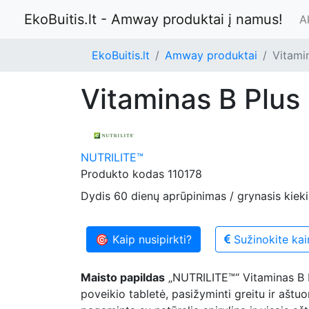
EkoBuitis.lt - Amway produktai į namus!
A
EkoBuitis.lt
Amway produktai
Vitami
Vitaminas B Plu
NUTRILITE™
Produkto kodas
110178
Dydis
60 dienų aprūpinimas / grynasis kiek
🎯 Kaip nusipirkti?
Sužinokite kai
Maisto papildas
„NUTRILITE™“ Vitaminas B 
poveikio tabletė, pasižyminti greitu ir aštuo