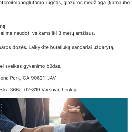
), pteroilmonoglutamo rūgštis, glazūros medžiaga (karnaubo
eną
alima naudoti vaikams iki 3 metų amžiaus.
ros dozės. Laikykite buteliuką sandariai uždarytą.
bei sveikas gyvenimo būdas.
uena Park, CA 90621, JAV
wska 366a, 02-819 Varšuva, Lenkija.