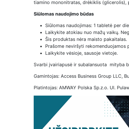
tiamino mononitratas, drėkiklis (glicerolis
Siūlomas naudojimo būdas
Siūlomas naudojimas: 1 tabletė per di
Laikykite atokiau nuo mažų vaikų. Neg
Šis produktas nėra maisto pakaitalas.
Prašome neviršyti rekomenduojamos pa
Laikykite vėsioje, sausoje vietoje.
Svarbi įvairiapusė ir subalansuota mityba 
Gamintojas: Access Business Group LLC, B
Platintojas: AMWAY Polska Sp.z.o. Ul. Pula