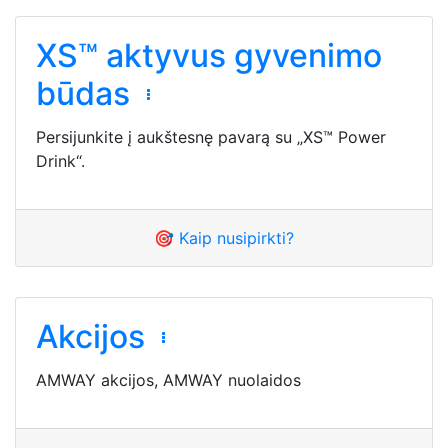
XS™ aktyvus gyvenimo
būdas
Persijunkite į aukštesnę pavarą su „XS™ Power
Drink“.
🎯 Kaip nusipirkti?
Akcijos
AMWAY akcijos, AMWAY nuolaidos